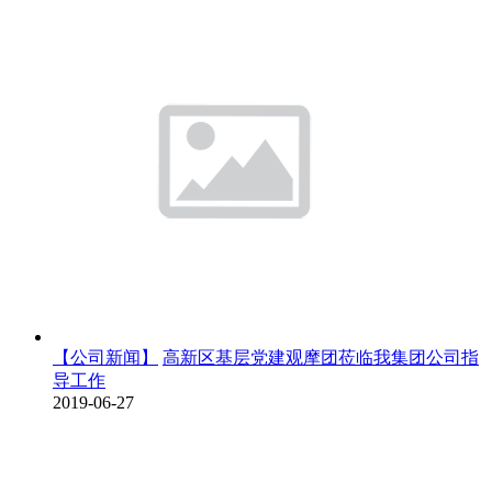
【公司新闻】
高新区基层党建观摩团莅临我集团公司指
导工作
2019-06-27