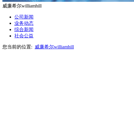
威廉希尔williamhill
公司新闻
业务动态
综合新闻
社会公益
您当前的位置:
威廉希尔williamhill