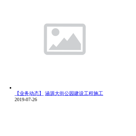
【业务动态】
涵源大街公园建设工程施工
2019-07-26