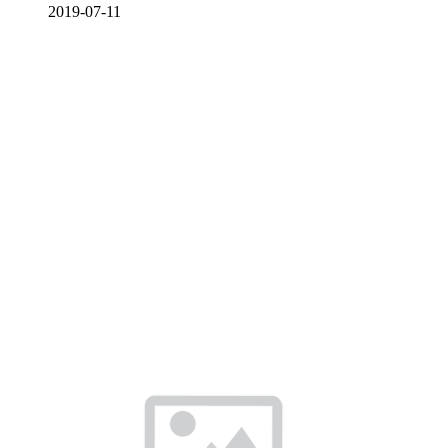
2019-07-11