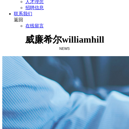
人才理念
招聘信息
联系我们
返回
在线留言
威廉希尔williamhill
NEWS