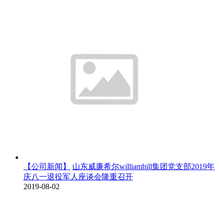
【公司新闻】
山东威廉希尔williamhill集团党支部2019年
庆八一退役军人座谈会隆重召开
2019-08-02