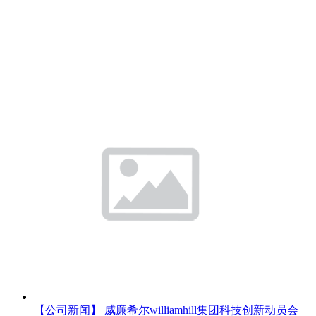
【公司新闻】
威廉希尔williamhill集团科技创新动员会