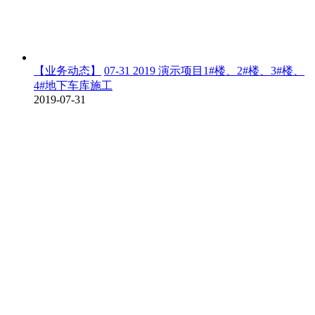
【业务动态】
07-31 2019 演示项目1#楼、2#楼、3#楼、
4#地下车库施工
2019-07-31