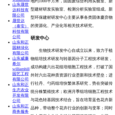
地约1000平方米，由固废综合利用实验室、新
山东晟世
型建材研发实验室、检测分析实验室组成。新
达科技有
限公司
型环保建材研发中心主要从事各类固体慶弃物
晟世达
的资源化、产业化等相关技术研究。
（泰安）
科技有限
公司
研发中心
山东和正
园林绿化
生物技术研发中心自成立以来，致力于植
有限公司
山东威廉
物组培技术研发与转基因分子工程技术研发，
希尔
成功构建六出花组培细胞工程技术，打破了国
williamhill
园艺工程
外対六出花种质资源行业垄新和技术壁垒；进
有限公司
行社丹、勺药组培快繁体系研究，势在突破传
山东和正
生态农业
统分株繁殖技术；欧洲月季组培细胞工程技术
开发有限
与花色转基因技术结合，旨在培育蓝色花卉新
公司
山东和正
品种，带动整个花卉行业的创新与变革；同时
商务服务